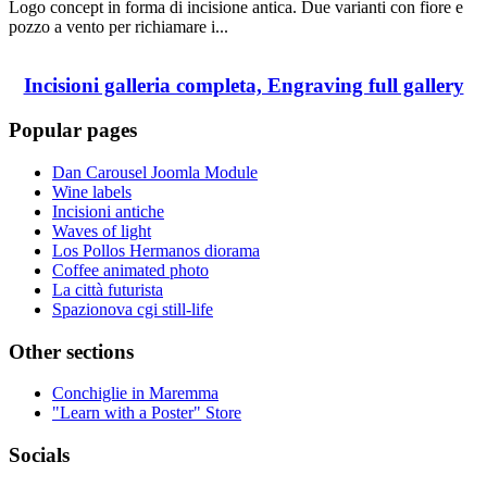
Logo concept in forma di incisione antica. Due varianti con fiore e
pozzo a vento per richiamare i...
Incisioni galleria completa, Engraving full gallery
Popular pages
Dan Carousel Joomla Module
Wine labels
Incisioni antiche
Waves of light
Los Pollos Hermanos diorama
Coffee animated photo
La città futurista
Spazionova cgi still-life
Other sections
Conchiglie in Maremma
"Learn with a Poster" Store
Socials