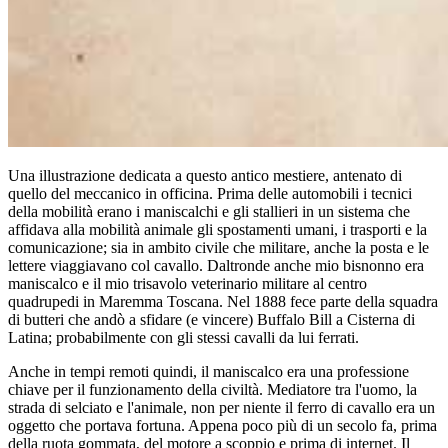
Una illustrazione dedicata a questo antico mestiere, antenato di
quello del meccanico in officina. Prima delle automobili i tecnici
della mobilità erano i maniscalchi e gli stallieri in un sistema che
affidava alla mobilità animale gli spostamenti umani, i trasporti e la
comunicazione; sia in ambito civile che militare, anche la posta e le
lettere viaggiavano col cavallo. Daltronde anche mio bisnonno era
maniscalco e il mio trisavolo veterinario militare al centro
quadrupedi in Maremma Toscana. Nel 1888 fece parte della squadra
di butteri che andò a sfidare (e vincere) Buffalo Bill a Cisterna di
Latina; probabilmente con gli stessi cavalli da lui ferrati.
Anche in tempi remoti quindi, il maniscalco era una professione
chiave per il funzionamento della civiltà. Mediatore tra l'uomo, la
strada di selciato e l'animale, non per niente il ferro di cavallo era un
oggetto che portava fortuna. Appena poco più di un secolo fa, prima
della ruota gommata, del motore a scoppio e prima di internet. Il